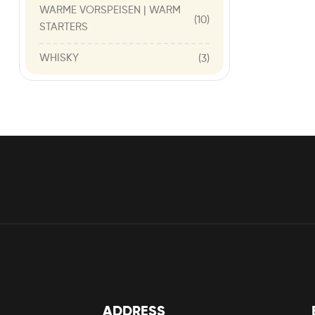
WARME VORSPEISEN | WARM
(10)
STARTERS
WHISKY
(3)
ADDRESS