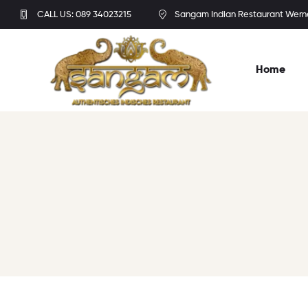
CALL US: 089 34023215
Sangam Indian Restaurant Wern
Home