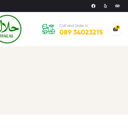
Call and Order in
0
089 34023215