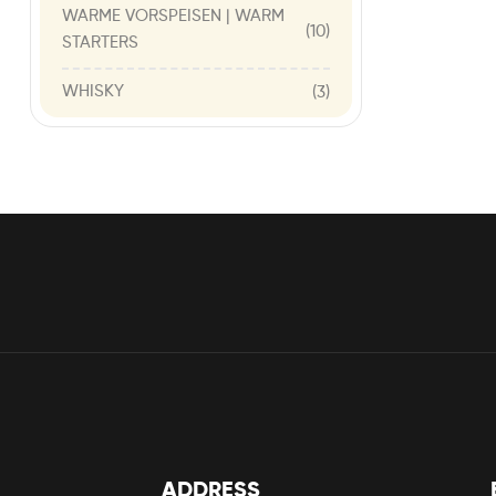
WARME VORSPEISEN | WARM
(10)
STARTERS
WHISKY
(3)
ADDRESS