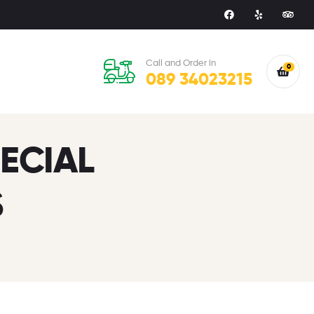
Call and Order in
0
089 34023215
PECIAL
S