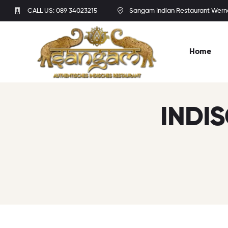
CALL US: 089 34023215
Sangam Indian Restaurant Wern
Home
INDIS