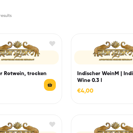
results
r Rotwein, trocken
Indischer WeinM | Ind
Wine 0.3 l
€
4,00